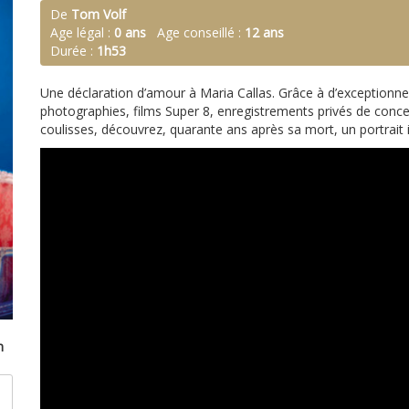
De
Tom Volf
Age légal :
0 ans
Age conseillé :
12 ans
Durée :
1h53
Une déclaration d’amour à Maria Callas. Grâce à d’exceptionnel
photographies, films Super 8, enregistrements privés de concert
coulisses, découvrez, quarante ans après sa mort, un portrait i
n