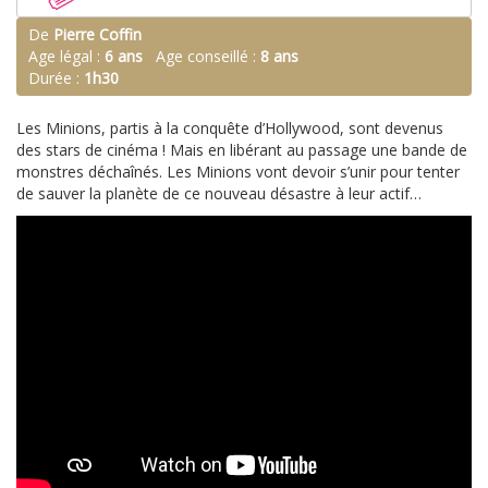
De
Pierre Coffin
Age légal :
6 ans
Age conseillé :
8 ans
Durée :
1h30
Les Minions, partis à la conquête d’Hollywood, sont devenus
des stars de cinéma ! Mais en libérant au passage une bande de
monstres déchaînés. Les Minions vont devoir s’unir pour tenter
de sauver la planète de ce nouveau désastre à leur actif…