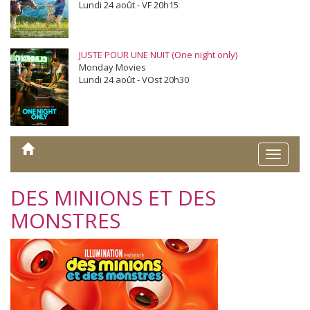
Lundi 24 août - VF 20h15
JUSTE POUR UNE NUIT (One night only)
Monday Movies
Lundi 24 août - VOst 20h30
Toggle
naviga
DES MINIONS ET DES
MONSTRES