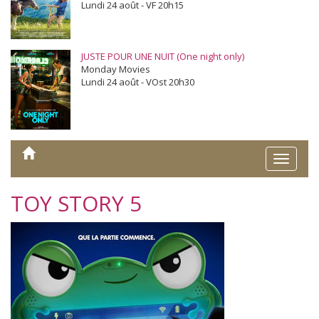
Lundi 24 août - VF 20h15
JUSTE POUR UNE NUIT (One night only)
Monday Movies
Lundi 24 août - VOst 20h30
Toggle
naviga
TOY STORY 5