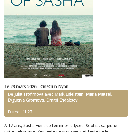
Le 23 mars 2026 - CinéClub Nyon
De
Julia Trofimova
avec
Mark Eidelstein, Maria Matsel,
Evguenia Gromova, Dmitri Endaltsev
Durée :
1h22
À 17 ans, Sasha vient de terminer le lycée. Sophia, sa jeune
mère célibataire, s’inquiète de son avenir et tente de le