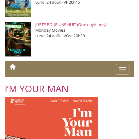
Lundi 24 août - VF 20h15
JUSTE POUR UNE NUIT (One night only)
Monday Movies
Lundi 24 août - VOst 20h30
Toggle
naviga
I’M YOUR MAN