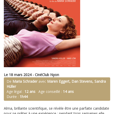
Le 18 mars 2024 - CinéClub Nyon
De
Maria Schrader
avec
Maren Eggert, Dan Stevens, Sandra
Hüller
Age légal :
12 ans
Age conseillé :
14 ans
Durée :
1h44
Alma, brillante scientifique, se révèle être une parfaite candidate
pour se prêter à une expérience : pendant trois semaines elle