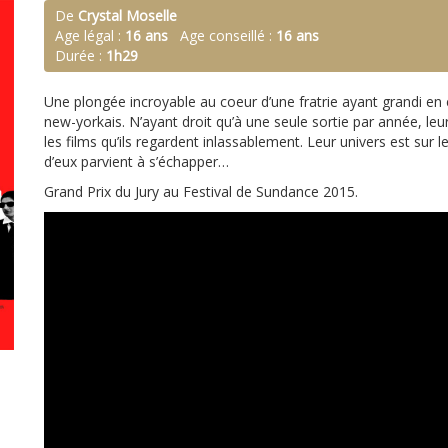
De
Crystal Moselle
Age légal :
16 ans
Age conseillé :
16 ans
Durée :
1h29
Une plongée incroyable au coeur d’une fratrie ayant grandi e
new-yorkais. N’ayant droit qu’à une seule sortie par année, leu
les films qu’ils regardent inlassablement. Leur univers est sur le
d’eux parvient à s’échapper…
Grand Prix du Jury au Festival de Sundance 2015.