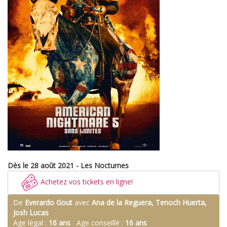
Dès le 28 août 2021 - Les Nocturnes
Achetez vos tickets en ligne!
De
Everardo Gout
avec
Ana de la Reguera, Tenoch Huerta,
Josh Lucas
Age légal :
16 ans
Age conseillé :
16 ans