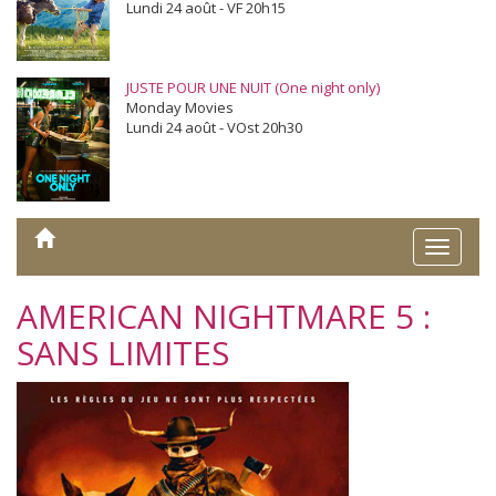
Lundi 24 août - VF 20h15
JUSTE POUR UNE NUIT (One night only)
Monday Movies
Lundi 24 août - VOst 20h30
Toggle
naviga
AMERICAN NIGHTMARE 5 :
SANS LIMITES