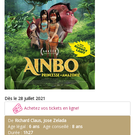
Dès le 28 juillet 2021
Achetez vos tickets en ligne!
De
Richard Claus, Jose Zelada
Age légal :
6 ans
Age conseillé :
8 ans
Durée :
1h27