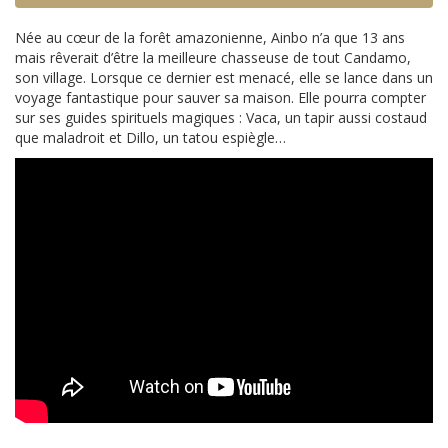
Née au cœur de la forêt amazonienne, Ainbo n’a que 13 ans
mais rêverait d’être la meilleure chasseuse de tout Candamo,
son village. Lorsque ce dernier est menacé, elle se lance dans un
voyage fantastique pour sauver sa maison. Elle pourra compter
sur ses guides spirituels magiques : Vaca, un tapir aussi costaud
que maladroit et Dillo, un tatou espiègle…