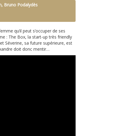
in, Bruno Podalydès
emme qu’il peut s’occuper de ses
 : The Box, la start-up très friendly
et Séverine, sa future supérieure, est
lexandre doit donc mentir…