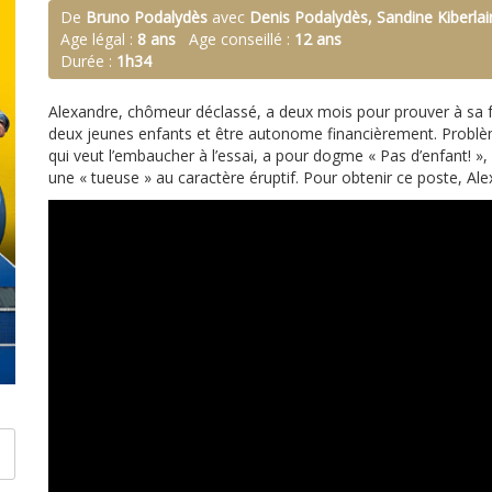
De
Bruno Podalydès
avec
Denis Podalydès, Sandine Kiberla
Age légal :
8 ans
Age conseillé :
12 ans
Durée :
1h34
Alexandre, chômeur déclassé, a deux mois pour prouver à sa f
deux jeunes enfants et être autonome financièrement. Problème
qui veut l’embaucher à l’essai, a pour dogme « Pas d’enfant! », 
une « tueuse » au caractère éruptif. Pour obtenir ce poste, A