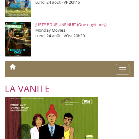
Lundi 24 août - VF 20h15
JUSTE POUR UNE NUIT (One night only)
Monday Movies
Lundi 24 août - VOst 20h30
Toggle
naviga
LA VANITE