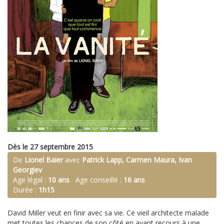
Dès le 27 septembre 2015
De
Lionel Baier
avec
Patrick Lapp, Carmen Maura, Ivan
Georgiev
Age légal :
10 ans
Age conseillé :
16 ans
Durée :
1h15
David Miller veut en finir avec sa vie. Ce vieil architecte malade
met toutes les chances de son côté en ayant recours à une