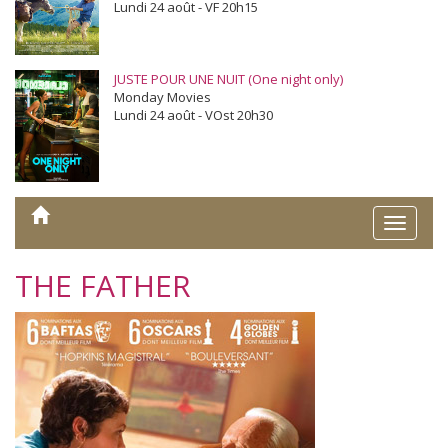
Lundi 24 août - VF 20h15
JUSTE POUR UNE NUIT (One night only)
Monday Movies
Lundi 24 août - VOst 20h30
Toggle
naviga
THE FATHER