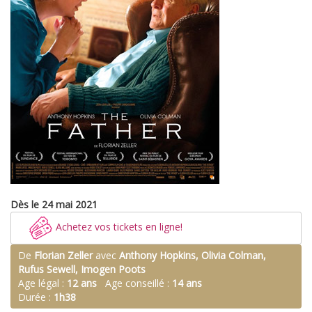
Dès le 24 mai 2021
Achetez vos tickets en ligne!
De
Florian Zeller
avec
Anthony Hopkins, Olivia Colman,
Rufus Sewell, Imogen Poots
Age légal :
12 ans
Age conseillé :
14 ans
Durée :
1h38