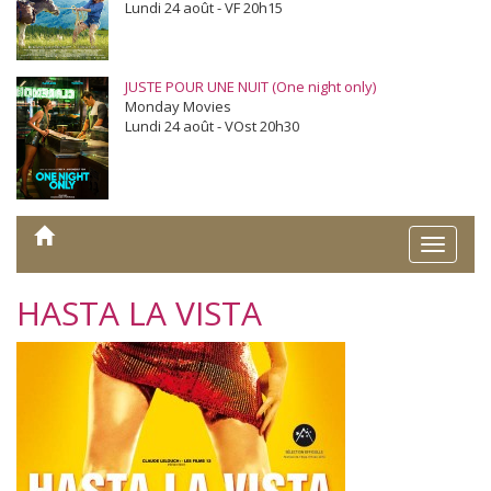
Lundi 24 août - VF 20h15
JUSTE POUR UNE NUIT (One night only)
Monday Movies
Lundi 24 août - VOst 20h30
Toggle
naviga
HASTA LA VISTA