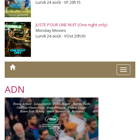
Lundi 24 août - VF 20h15
JUSTE POUR UNE NUIT (One night only)
Monday Movies
Lundi 24 août - VOst 20h30
Toggle
naviga
ADN