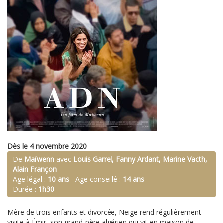
Dès le 4 novembre 2020
De
Maïwenn
avec
Louis Garrel, Fanny Ardant, Marine Vacth,
Alain Françon
Age légal :
10 ans
Age conseillé :
14 ans
Durée :
1h30
Mère de trois enfants et divorcée, Neige rend régulièrement
visite à Émir, son grand-père algérien qui vit en maison de