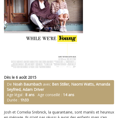
Dès le 6 août 2015
De
Noah Baumbach
avec
Ben Stiller, Naomi Watts, Amanda
Seyfried, Adam Driver
Age légal :
8 ans
Age conseillé :
14 ans
Durée :
1h33
Josh et Cornelia Srebnick, la quarantaine, sont mariés et heureux
en ménage. Ils n’ont pas réussi à avoir des enfants mais s’en