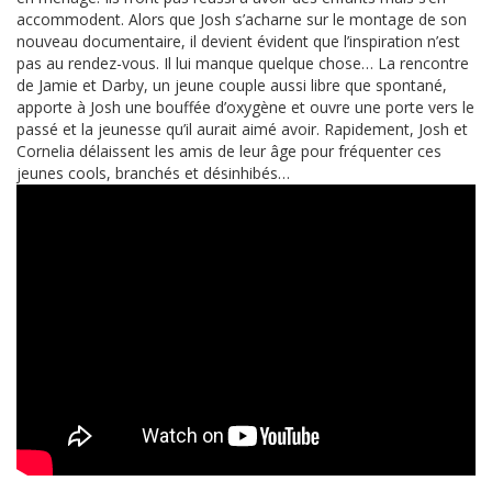
accommodent. Alors que Josh s’acharne sur le montage de son
nouveau documentaire, il devient évident que l’inspiration n’est
pas au rendez-vous. Il lui manque quelque chose… La rencontre
de Jamie et Darby, un jeune couple aussi libre que spontané,
apporte à Josh une bouffée d’oxygène et ouvre une porte vers le
passé et la jeunesse qu’il aurait aimé avoir. Rapidement, Josh et
Cornelia délaissent les amis de leur âge pour fréquenter ces
jeunes cools, branchés et désinhibés…