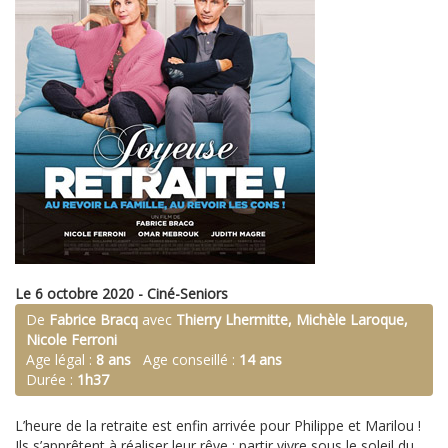
Le 6 octobre 2020 - Ciné-Seniors
De
Fabrice Bracq
avec
Thierry Lhermitte, Michèle Laroque,
Nicole Ferroni
Age légal :
8 ans
Age conseillé :
14 ans
Durée :
1h37
L’heure de la retraite est enfin arrivée pour Philippe et Marilou !
Ils s’apprêtent à réaliser leur rêve : partir vivre sous le soleil du