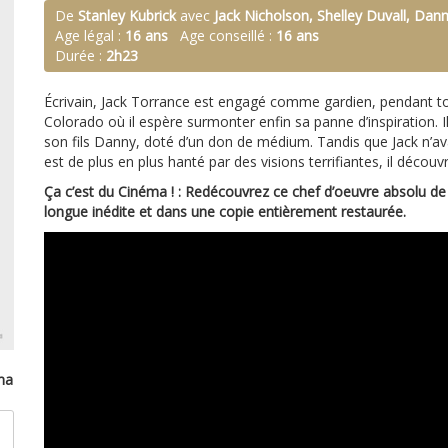
De
Stanley Kubrick
avec
Jack Nicholson, Shelley Duvall, Dan
Age légal :
16 ans
Age conseillé :
16 ans
Durée :
2h23
Écrivain, Jack Torrance est engagé comme gardien, pendant tout
Colorado où il espère surmonter enfin sa panne d’inspiration. 
son fils Danny, doté d’un don de médium. Tandis que Jack n’ava
est de plus en plus hanté par des visions terrifiantes, il découvr
Ça c’est du Cinéma ! : Redécouvrez ce chef d’oeuvre absolu de
longue inédite et dans une copie entièrement restaurée.
ma