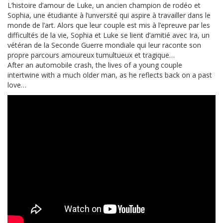
L’histoire d’amour de Luke, un ancien champion de rodéo et
Sophia, une étudiante à l’unversité qui aspire à travailler dans le
monde de l’art. Alors que leur couple est mis à l’epreuve par les
difficultés de la vie, Sophia et Luke se lient d’amitié avec Ira, un
vétéran de la Seconde Guerre mondiale qui leur raconte son
propre parcours amoureux tumultueux et tragique…
After an automobile crash, the lives of a young couple
intertwine with a much older man, as he reflects back on a past
love…