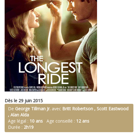
Dès le 29 juin 2015
De
George Tillman Jr.
avec
Britt Robertson , Scott Eastwood
, Alan Alda
Age légal :
10 ans
Age conseillé :
12 ans
Durée :
2h19