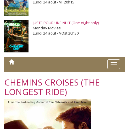
Lundi 24 août - VF 20h15
JUSTE POUR UNE NUIT (One night only)
Monday Movies
Lundi 24 août - VOst 20h30
Toggle
naviga
CHEMINS CROISES (THE
LONGEST RIDE)