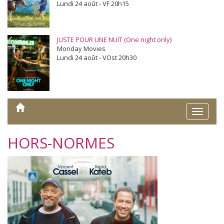
Lundi 24 août - VF 20h15
JUSTE POUR UNE NUIT (One night only)
Monday Movies
Lundi 24 août - VOst 20h30
Toggle
naviga
HORS-NORMES