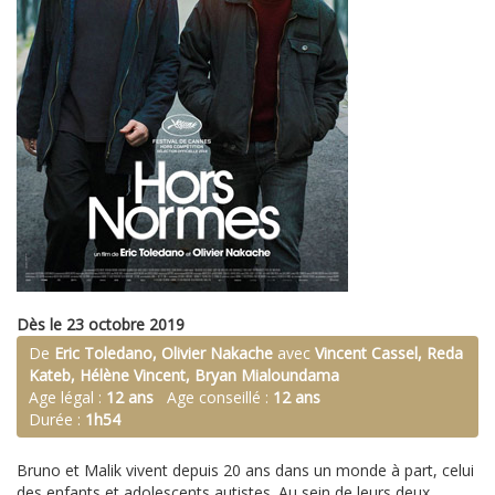
Dès le 23 octobre 2019
De
Eric Toledano, Olivier Nakache
avec
Vincent Cassel, Reda
Kateb, Hélène Vincent, Bryan Mialoundama
Age légal :
12 ans
Age conseillé :
12 ans
Durée :
1h54
Bruno et Malik vivent depuis 20 ans dans un monde à part, celui
des enfants et adolescents autistes. Au sein de leurs deux