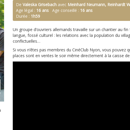
De
Valeska Grisebach
avec
Meinhard Neumann, Reinhardt Wet
Age légal :
16 ans
Age conseillé :
16 ans
Durée :
1h59
Un groupe d’ouvriers allemands travaille sur un chantier au fin 
langue, fossé culturel : les relations avec la population du villag
conflictuelles…
Si vous n’êtes pas membres du CinéClub Nyon, vous pouvez q
places sont en ventes le soir même directement à la caisse d
n