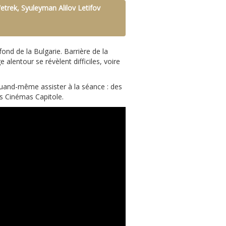
rek, Syuleyman Alilov Letifov
fond de la Bulgarie. Barrière de la
e alentour se révèlent difficiles, voire
uand-même assister à la séance : des
es Cinémas Capitole.