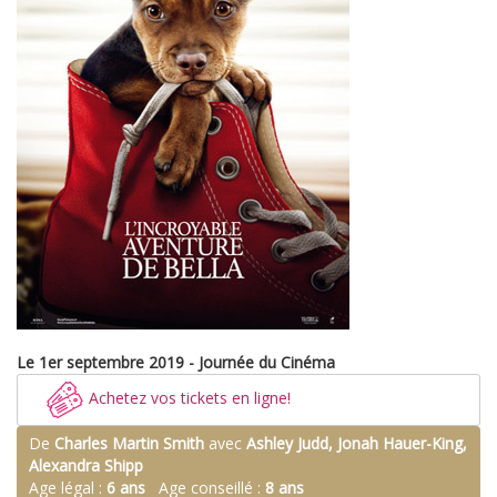
Le 1er septembre 2019 - Journée du Cinéma
Achetez vos tickets en ligne!
De
Charles Martin Smith
avec
Ashley Judd, Jonah Hauer-King,
Alexandra Shipp
Age légal :
6 ans
Age conseillé :
8 ans