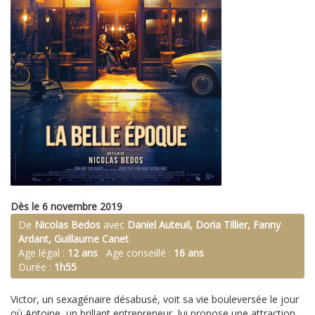
Dès le 6 novembre 2019
De
Nicolas Bedos
avec
Daniel Auteuil, Doria Tillier, Fanny
Ardant, Guillaume Canet
Age légal :
12 ans
Age conseillé :
16 ans
Durée :
1h55
Victor, un sexagénaire désabusé, voit sa vie bouleversée le jour
où Antoine, un brillant entrepreneur, lui propose une attraction