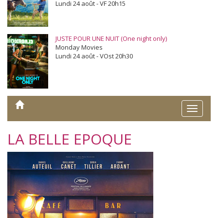
Lundi 24 août - VF 20h15
JUSTE POUR UNE NUIT (One night only)
Monday Movies
Lundi 24 août - VOst 20h30
Toggle
naviga
LA BELLE EPOQUE