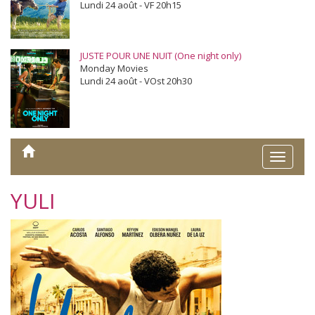
Lundi 24 août - VF 20h15
JUSTE POUR UNE NUIT (One night only)
Monday Movies
Lundi 24 août - VOst 20h30
Toggle
naviga
YULI