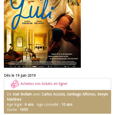
Dès le 19 juin 2019
Achetez vos tickets en ligne!
De
Iciar Bollain
avec
Carlos Acosta, Santiago Alfonso, Kevyin
Martínez
Age légal :
6 ans
Age conseillé :
10 ans
Durée :
1h55