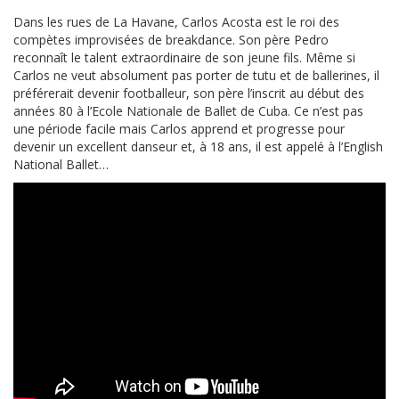
Dans les rues de La Havane, Carlos Acosta est le roi des
compètes improvisées de breakdance. Son père Pedro
reconnaît le talent extraordinaire de son jeune fils. Même si
Carlos ne veut absolument pas porter de tutu et de ballerines, il
préférerait devenir footballeur, son père l’inscrit au début des
années 80 à l’Ecole Nationale de Ballet de Cuba. Ce n’est pas
une période facile mais Carlos apprend et progresse pour
devenir un excellent danseur et, à 18 ans, il est appelé à l’English
National Ballet…