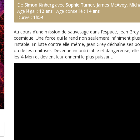
De
Simon Kinberg
avec
Sophie Turner, James McAvoy, Micha
Age légal :
12 ans
Age conseillé :
14 ans
Durée :
1h54
Au cours d’une mission de sauvetage dans l’espace, Jean Grey
cosmique. Une force qui la rend non seulement infiniment plu
instable. En lutte contre elle-même, Jean Grey déchaîne ses p
ou de les maîtriser. Devenue incontrôlable et dangereuse, elle 
les X-Men et devient leur ennemi le plus puissant…