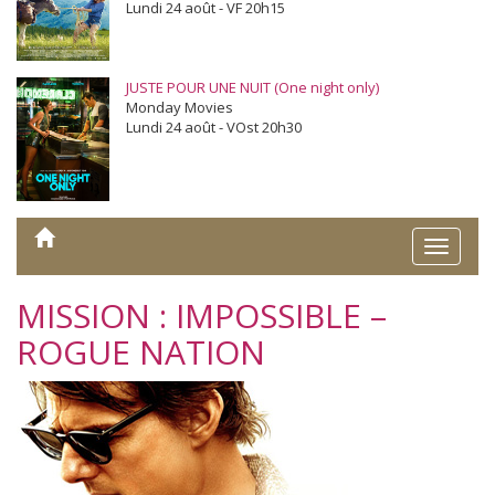
Lundi 24 août - VF 20h15
JUSTE POUR UNE NUIT (One night only)
Monday Movies
Lundi 24 août - VOst 20h30
Toggle
naviga
MISSION : IMPOSSIBLE –
ROGUE NATION