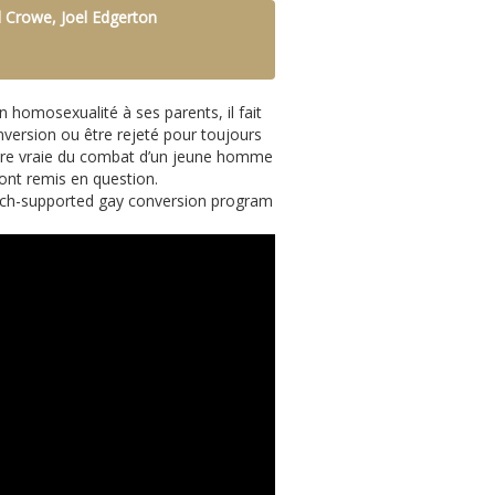
 Crowe, Joel Edgerton
n homosexualité à ses parents, il fait
version ou être rejeté pour toujours
oire vraie du combat d’un jeune homme
sont remis en question.
hurch-supported gay conversion program