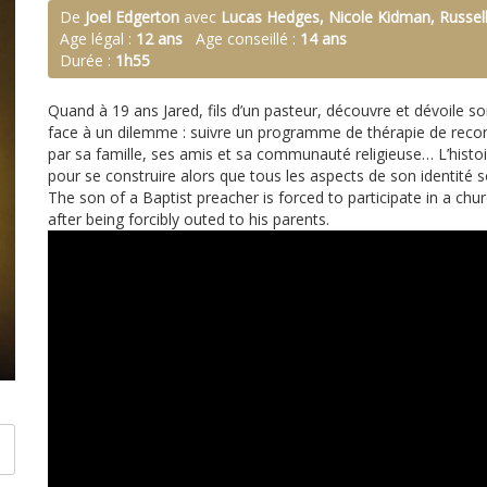
De
Joel Edgerton
avec
Lucas Hedges, Nicole Kidman, Russell
Age légal :
12 ans
Age conseillé :
14 ans
Durée :
1h55
Quand à 19 ans Jared, fils d’un pasteur, découvre et dévoile so
face à un dilemme : suivre un programme de thérapie de recon
par sa famille, ses amis et sa communauté religieuse… L’hist
pour se construire alors que tous les aspects de son identité 
The son of a Baptist preacher is forced to participate in a c
after being forcibly outed to his parents.