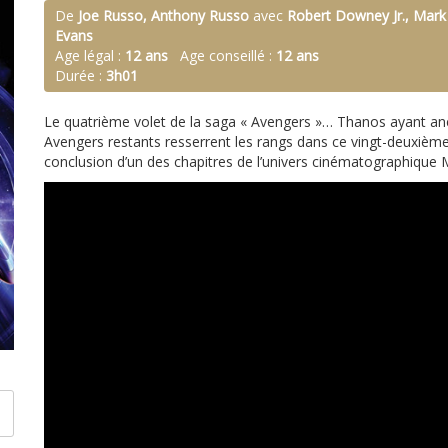
De
Joe Russo, Anthony Russo
avec
Robert Downey Jr., Mark 
Evans
Age légal :
12 ans
Age conseillé :
12 ans
Durée :
3h01
Le quatrième volet de la saga « Avengers »… Thanos ayant anéan
Avengers restants resserrent les rangs dans ce vingt-deuxième
conclusion d’un des chapitres de l’univers cinématographique 