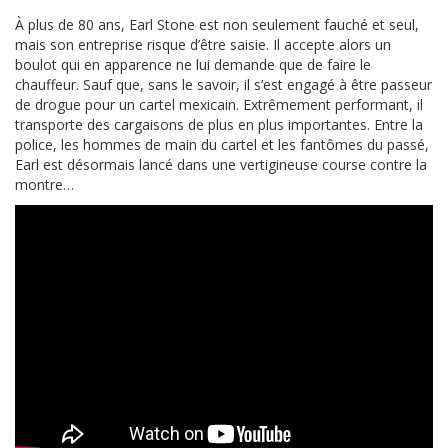
À plus de 80 ans, Earl Stone est non seulement fauché et seul,
mais son entreprise risque d’être saisie. Il accepte alors un
boulot qui en apparence ne lui demande que de faire le
chauffeur. Sauf que, sans le savoir, il s’est engagé à être passeur
de drogue pour un cartel mexicain. Extrêmement performant, il
transporte des cargaisons de plus en plus importantes. Entre la
police, les hommes de main du cartel et les fantômes du passé,
Earl est désormais lancé dans une vertigineuse course contre la
montre…