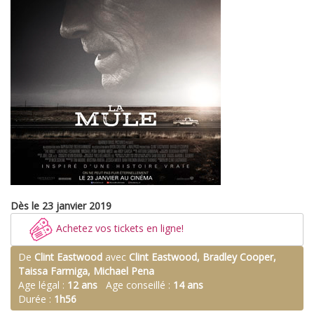
Dès le 23 janvier 2019
Achetez vos tickets en ligne!
De
Clint Eastwood
avec
Clint Eastwood, Bradley Cooper,
Taissa Farmiga, Michael Pena
Age légal :
12 ans
Age conseillé :
14 ans
Durée :
1h56