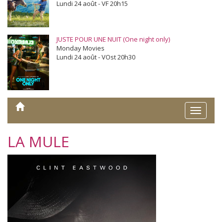
Lundi 24 août - VF 20h15
JUSTE POUR UNE NUIT (One night only)
Monday Movies
Lundi 24 août - VOst 20h30
Toggle
naviga
LA MULE