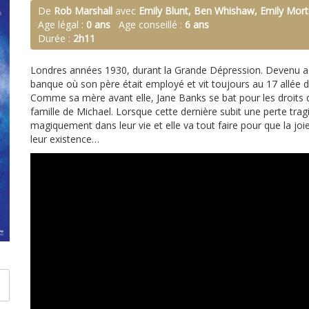
De
Rob Marshall
avec
Emily Blunt, Ben Whishaw, Emily Mort
Age légal :
0 ans
Age conseillé :
6 ans
Durée :
2h11
Londres années 1930, durant la Grande Dépression. Devenu adu
banque où son père était employé et vit toujours au 17 allée de
Comme sa mère avant elle, Jane Banks se bat pour les droits d
famille de Michael. Lorsque cette dernière subit une perte tra
magiquement dans leur vie et elle va tout faire pour que la joi
leur existence…