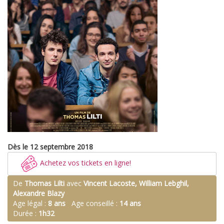
Dès le 12 septembre 2018
Achetez vos tickets en ligne!
De
Thomas Lilti
avec
Vincent Lacoste, William Lebghil,
Alexandre Blazy
Age légal :
8 ans
Age conseillé :
14 ans
Durée :
1h32