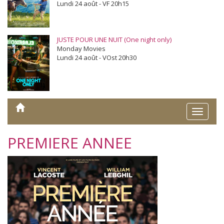
Lundi 24 août - VF 20h15
JUSTE POUR UNE NUIT (One night only)
Monday Movies
Lundi 24 août - VOst 20h30
Toggle
naviga
PREMIERE ANNEE