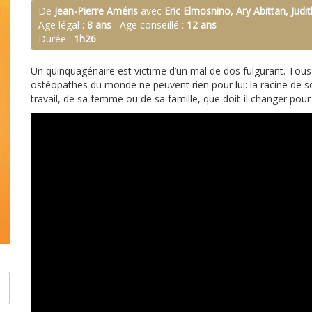
De
Jean-Pierre Améris
avec
Eric Elmosnino, Ary Abittan, Judit
Age légal :
8 ans
Age conseillé :
12 ans
Durée :
1h26
Un quinquagénaire est victime d’un mal de dos fulgurant. Tous 
ostéopathes du monde ne peuvent rien pour lui: la racine de 
travail, de sa femme ou de sa famille, que doit-il changer pour 