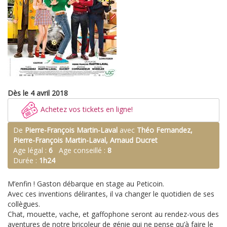
Dès le 4 avril 2018
Achetez vos tickets en ligne!
De
Pierre-François Martin-Laval
avec
Théo Fernandez,
Pierre-François Martin-Laval, Arnaud Ducret
Age légal :
6
Age conseillé :
8
Durée :
1h24
M’enfin ! Gaston débarque en stage au Peticoin.
Avec ces inventions délirantes, il va changer le quotidien de ses
collègues.
Chat, mouette, vache, et gaffophone seront au rendez-vous des
aventures de notre bricoleur de génie qui ne pense qu’à faire le