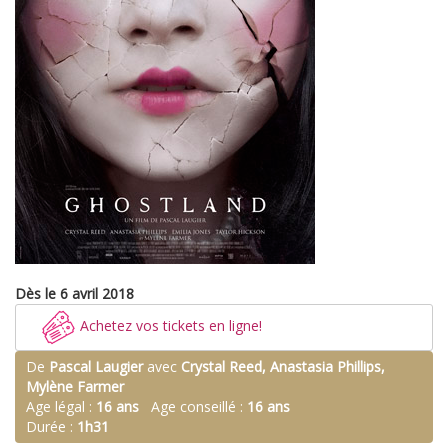
Dès le 6 avril 2018
Achetez vos tickets en ligne!
De
Pascal Laugier
avec
Crystal Reed, Anastasia Phillips,
Mylène Farmer
Age légal :
16 ans
Age conseillé :
16 ans
Durée :
1h31