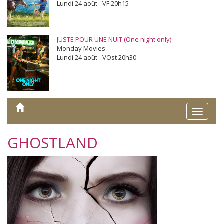
Lundi 24 août - VF 20h15
JUSTE POUR UNE NUIT (One night only)
Monday Movies
Lundi 24 août - VOst 20h30
Toggle
naviga
GHOSTLAND