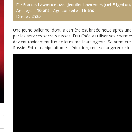
De
Francis Lawrence
avec
Jennifer Lawrence, Joel Edgerton,
Age légal :
16 ans
Age conseillé :
16 ans
Durée :
2h20
Une jeune ballerine, dont la carrière est brisée nette après un
par les services secrets russes. Entraînée à utiliser ses char
devient rapidement l’un de leurs meilleurs agents. Sa première c
Russie. Entre manipulation et séduction, un jeu dangereux s’in