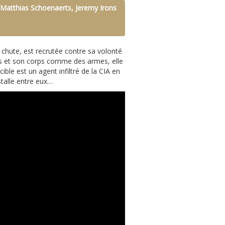
 Matthias Schoenaerts, Jeremy Irons
e chute, est recrutée contre sa volonté
mes et son corps comme des armes, elle
ible est un agent infiltré de la CIA en
stalle entre eux…