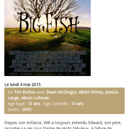
Le lundi 4 mai 2015
De
Tim Burton
avec
Ewan McGregor, Albert Finney, Jessica
Lange, Alison Lohman
Age légal :
10 ans
Age conseillé :
10 ans
Durée :
2h05
Depuis son enfance, Will a toujours entendu Edward, son père,
raconter sa vie sous forme de récits fabuleux, à l’allure de