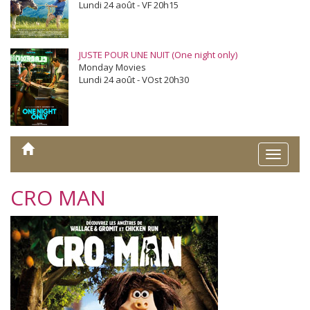
Lundi 24 août - VF 20h15
JUSTE POUR UNE NUIT (One night only)
Monday Movies
Lundi 24 août - VOst 20h30
Toggle
naviga
CRO MAN