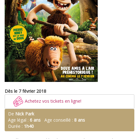
Dès le 7 février 2018
Achetez vos tickets en ligne!
De
Nick Park
Age légal :
6 ans
Age conseillé :
8 ans
Durée :
1h40