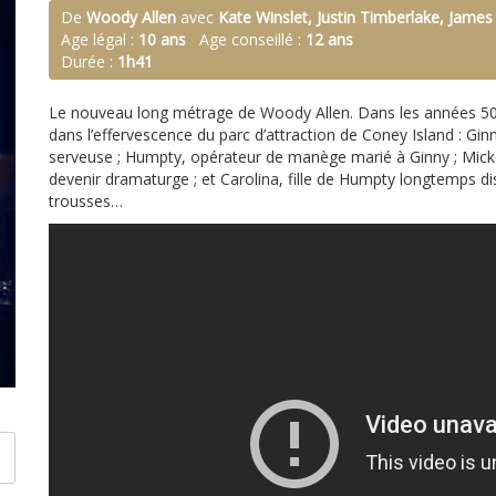
De
Woody Allen
avec
Kate Winslet, Justin Timberlake, James
Age légal :
10 ans
Age conseillé :
12 ans
Durée :
1h41
Le nouveau long métrage de Woody Allen. Dans les années 50
dans l’effervescence du parc d’attraction de Coney Island : Gin
serveuse ; Humpty, opérateur de manège marié à Ginny ; Micke
devenir dramaturge ; et Carolina, fille de Humpty longtemps dis
trousses…