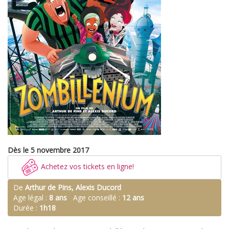
Dès le 5 novembre 2017
Achetez vos tickets en ligne!
De
Arthur de Pins, Alexis Ducord
Age légal :
8 ans
Age conseillé :
12 ans
Durée :
1h18