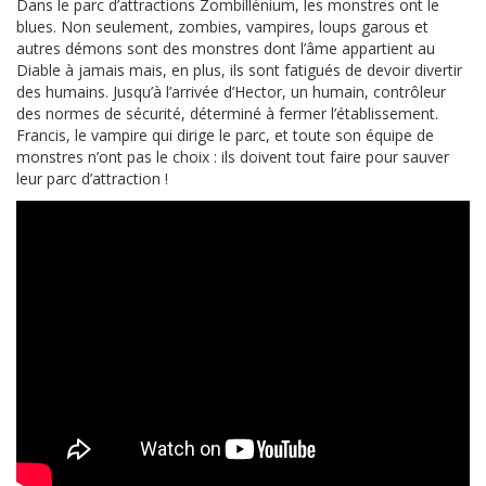
Dans le parc d’attractions Zombillénium, les monstres ont le
blues. Non seulement, zombies, vampires, loups garous et
autres démons sont des monstres dont l’âme appartient au
Diable à jamais mais, en plus, ils sont fatigués de devoir divertir
des humains. Jusqu’à l’arrivée d’Hector, un humain, contrôleur
des normes de sécurité, déterminé à fermer l’établissement.
Francis, le vampire qui dirige le parc, et toute son équipe de
monstres n’ont pas le choix : ils doivent tout faire pour sauver
leur parc d’attraction !