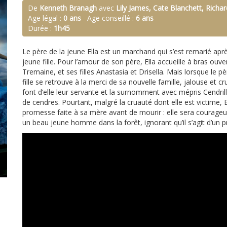
De
Kenneth Branagh
avec
Lily James, Cate Blanchett, Rich
Age légal :
0 ans
Age conseillé :
6 ans
Durée :
1h45
Le père de la jeune Ella est un marchand qui s’est remarié apr
jeune fille. Pour l’amour de son père, Ella accueille à bras ouv
Tremaine, et ses filles Anastasia et Drisella. Mais lorsque le pèr
fille se retrouve à la merci de sa nouvelle famille, jalouse et
font d’elle leur servante et la surnomment avec mépris Cendril
de cendres. Pourtant, malgré la cruauté dont elle est victime, 
promesse faite à sa mère avant de mourir : elle sera courageu
un beau jeune homme dans la forêt, ignorant qu’il s’agit d’un 