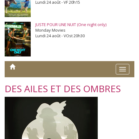
Lundi 24 août - VF 20h15
JUSTE POUR UNE NUIT (One night only)
Monday Movies
Lundi 24 août - VOst 20h30
Toggle
naviga
DES AILES ET DES OMBRES