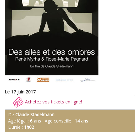
Le 17 juin 2017
Achetez vos tickets en ligne!
De
Claude Stadelmann
Age légal :
6 ans
Age conseillé :
14 ans
Durée :
1h02