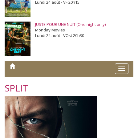
Lundi 24 août - VF 20h15
JUSTE POUR UNE NUIT (One night only)
Monday Movies
Lundi 24 août - VOst 20h30
Toggle
naviga
SPLIT