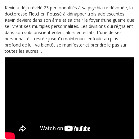
Kevin a déjà révélé 23 personnalités à sa psychiatre dévouée, la
doctoresse Fletcher. Poussé à kidnapper trois adolescentes,
Kevin devient dans son âme et sa chair le foyer d’une guerre que
se livrent ses multiples personnalités. Les divisions qui régnaient
dans son subconscient volent alors en éclats. L’une de ses
personnalités, restée jusqu’à maintenant enfouie au plus
profond de lui, va bientôt se manifester et prendre le pas sur
toutes les autres…