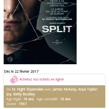
Dès le 22 février 2017
Achetez vos tickets en ligne!
De
M. Night Shyamalan
avec
James McAvoy, Anya Taylor-
Joy, Betty Buckley
Age légal :
16 ans
Age conseillé :
16 ans
Durée :
1h57