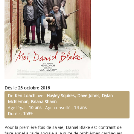
Dès le 26 octobre 2016
De
Ken Loach
avec
Hayley Squires, Dave Johns, Dylan
McKiernan, Briana Shann
Age légal :
10 ans
Age conseillé :
14 ans
Durée :
1h39
Pour la première fois de sa vie, Daniel Blake est contraint de
faire appel à l’aide sociale à la suite de problèmes cardiaques.