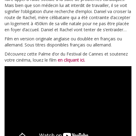
Mais bien que son médecin lui ait interdit de travailler, il se voit
signifier l’obligation d’une recherche d’emploi. Daniel va croiser la
route de Rachel, mère célibataire qui a été contrainte d’accepter
un logement à 450km de sa ville natale pour ne pas être placée
en foyer d’accueil. Daniel et Rachel vont tenter de s’entraider…
Film en version originale anglaise ou doublée en français ou
allemand. Sous titres disponibles français ou allemand.
Découvrez cette Palme d’or du Festival de Cannes et soutenez
votre cinéma, louez le film
en cliquant ici.