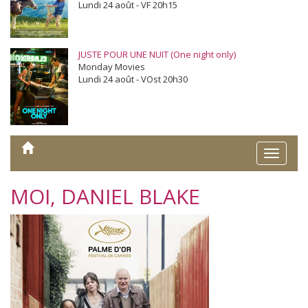
Lundi 24 août - VF 20h15
JUSTE POUR UNE NUIT (One night only)
Monday Movies
Lundi 24 août - VOst 20h30
Toggle
naviga
MOI, DANIEL BLAKE