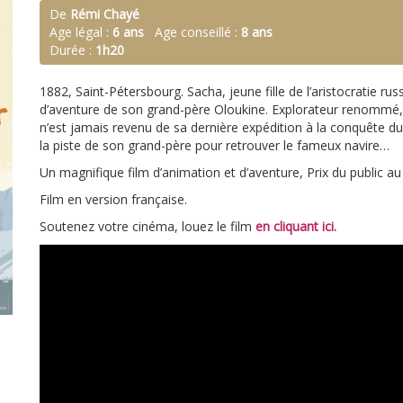
De
Rémi Chayé
Age légal :
6 ans
Age conseillé :
8 ans
Durée :
1h20
1882, Saint-Pétersbourg. Sacha, jeune fille de l’aristocratie rus
d’aventure de son grand-père Oloukine. Explorateur renommé, 
n’est jamais revenu de sa dernière expédition à la conquête du
la piste de son grand-père pour retrouver le fameux navire…
Un magnifique film d’animation et d’aventure, Prix du public au
Film en version française.
Soutenez votre cinéma, louez le film
en cliquant ici.