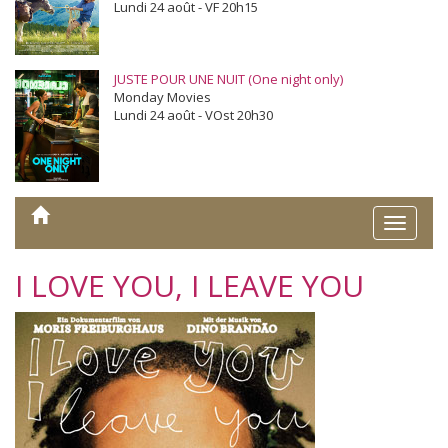
Lundi 24 août - VF 20h15
JUSTE POUR UNE NUIT (One night only)
Monday Movies
Lundi 24 août - VOst 20h30
Toggle
naviga
I LOVE YOU, I LEAVE YOU