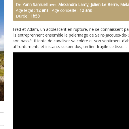
De
Yann Samuell
avec
Alexandra Lamy, Julien Le Berre, Mél
Age légal :
12 ans
Age conseillé :
12 ans
Durée :
1h53
Fred et Adam, un adolescent en rupture, ne se connaissent pas
ils entreprennent ensemble le pèlerinage de Saint-Jacques-de-
son passé, il tente de canaliser sa colère et son sentiment d’a
affrontements et instants suspendus, un lien fragile se tisse…