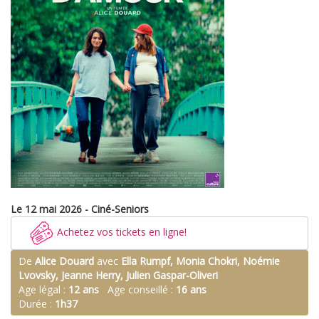
Le 12 mai 2026 - Ciné-Seniors
Achetez vos tickets en ligne!
De
Alice Douard
avec
Ella Rumpf, Monia Chokri, Noémie
Lvovsky, Jeanne Herry, Julien Gaspar-Oliveri
Age légal :
12 ans
Age conseillé :
16 ans
Durée :
1h37