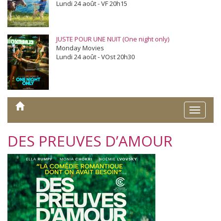
Lundi 24 août - VF 20h15
JUSTE POUR UNE NUIT (One night only)
Monday Movies
Lundi 24 août - VOst 20h30
Toggle
naviga
DES PREUVES D’AMOUR