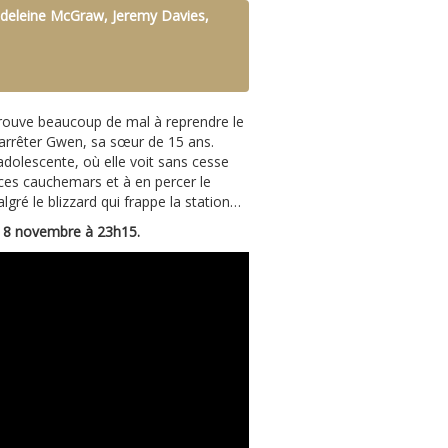
eleine McGraw, Jeremy Davies,
prouve beaucoup de mal à reprendre le
 arrêter Gwen, sa sœur de 15 ans.
adolescente, où elle voit sans cesse
 ces cauchemars et à en percer le
ré le blizzard qui frappe la station…
t 8 novembre à 23h15.