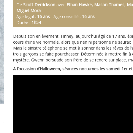
De
Scott Derrickson
avec
Ethan Hawke, Mason Thames, Mad
Miguel Mora
Age légal :
16 ans
Age conseillé :
16 ans
Durée :
1h54
Depuis son enlèvement, Finney, aujourd’hui âgé de 17 ans, é
cours d’une vie normale, alors que rien ni personne ne saurait
Mais le sinistre téléphone se met à sonner dans les rêves de l’
trois garçons se faire pourchasser. Déterminée à mettre fin à
mystère, Gwenn persuade son frère de se rendre sur place, malg
A l’occasion d’Halloween, séances nocturnes les samedi 1er e