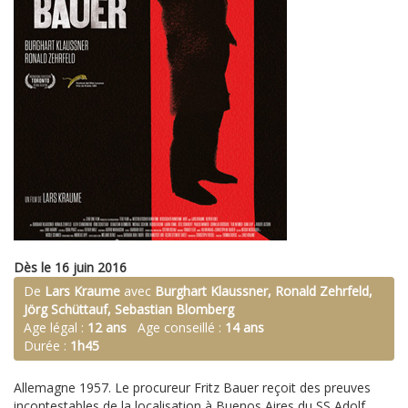
Dès le 16 juin 2016
De
Lars Kraume
avec
Burghart Klaussner, Ronald Zehrfeld,
Jörg Schüttauf, Sebastian Blomberg
Age légal :
12 ans
Age conseillé :
14 ans
Durée :
1h45
Allemagne 1957. Le procureur Fritz Bauer reçoit des preuves
incontestables de la localisation à Buenos Aires du SS Adolf