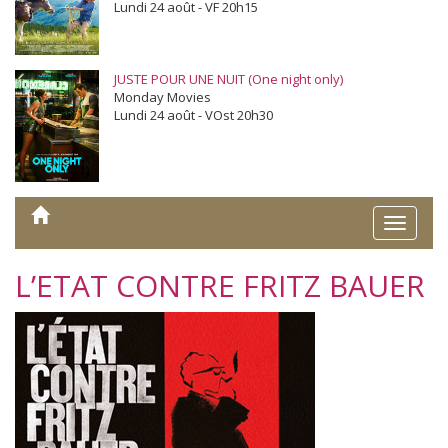
Lundi 24 août - VF 20h15
JUSTE POUR UNE NUIT (One night only)
Monday Movies
Lundi 24 août - VOst 20h30
Toggle
naviga
L’ETAT CONTRE FRITZ BAUER