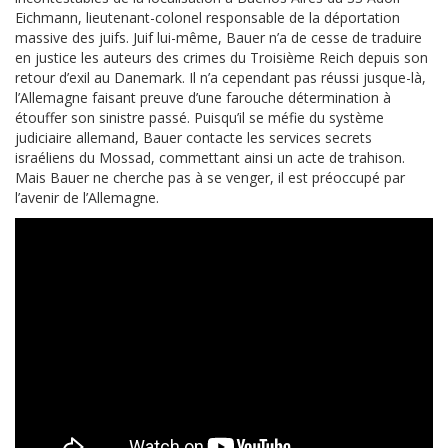
Eichmann, lieutenant-colonel responsable de la déportation
massive des juifs. Juif lui-même, Bauer n’a de cesse de traduire
en justice les auteurs des crimes du Troisième Reich depuis son
retour d’exil au Danemark. Il n’a cependant pas réussi jusque-là,
l’Allemagne faisant preuve d’une farouche détermination à
étouffer son sinistre passé. Puisqu’il se méfie du système
judiciaire allemand, Bauer contacte les services secrets
israéliens du Mossad, commettant ainsi un acte de trahison.
Mais Bauer ne cherche pas à se venger, il est préoccupé par
l’avenir de l’Allemagne.