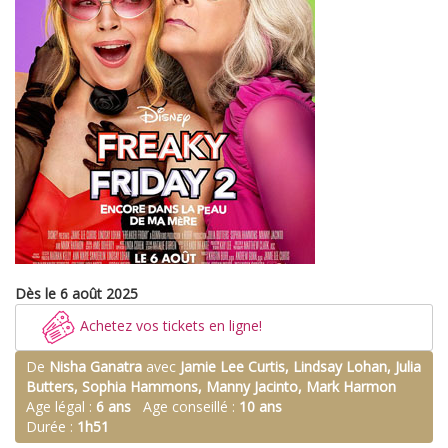
Dès le 6 août 2025
Achetez vos tickets en ligne!
De
Nisha Ganatra
avec
Jamie Lee Curtis, Lindsay Lohan, Julia
Butters, Sophia Hammons, Manny Jacinto, Mark Harmon
Age légal :
6 ans
Age conseillé :
10 ans
Durée :
1h51