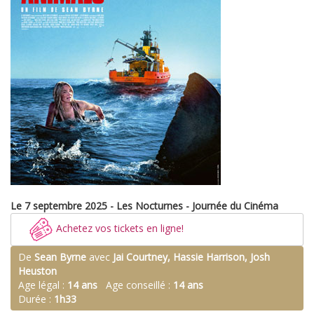
Le 7 septembre 2025 - Les Nocturnes - Journée du Cinéma
Achetez vos tickets en ligne!
De
Sean Byrne
avec
Jai Courtney, Hassie Harrison, Josh
Heuston
Age légal :
14 ans
Age conseillé :
14 ans
Durée :
1h33