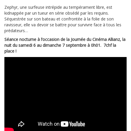
Zephyr, une surfeuse intrépide au tempérament libre, est
kidnappée par un tueur en série obsédé par les requins.
Séquestrée sur son bateau et confrontée à la folie de son
ravisseur, elle va devoir se battre pour survivre face à tous les
prédateurs…
Séance nocturne à l’occasion de la Journée du Cinéma Allianz, la
nuit du samedi 6 au dimanche 7 septembre à 0h01. 7chf la
place !