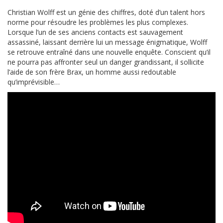
Christian Wolff est un génie des chiffres, doté d’un talent hors
norme pour résoudre les problèmes les plus complexes.
Lorsque l’un de ses anciens contacts est sauvagement
assassiné, laissant derrière lui un message énigmatique, Wolff
se retrouve entraîné dans une nouvelle enquête. Conscient qu’il
ne pourra pas affronter seul un danger grandissant, il sollicite
l’aide de son frère Brax, un homme aussi redoutable
qu’imprévisible…