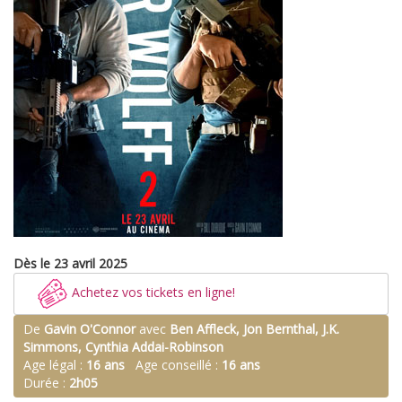
Dès le 23 avril 2025
Achetez vos tickets en ligne!
De
Gavin O'Connor
avec
Ben Affleck, Jon Bernthal, J.K.
Simmons, Cynthia Addai-Robinson
Age légal :
16 ans
Age conseillé :
16 ans
Durée :
2h05