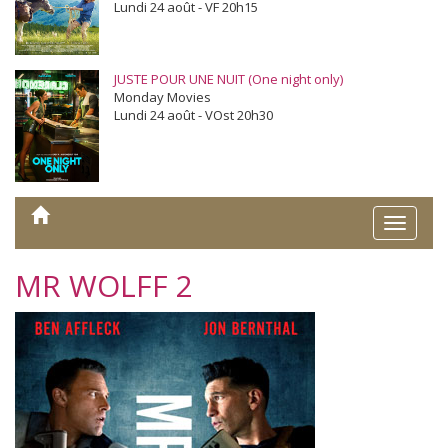
Lundi 24 août - VF 20h15
JUSTE POUR UNE NUIT (One night only)
Monday Movies
Lundi 24 août - VOst 20h30
Toggle
naviga
MR WOLFF 2